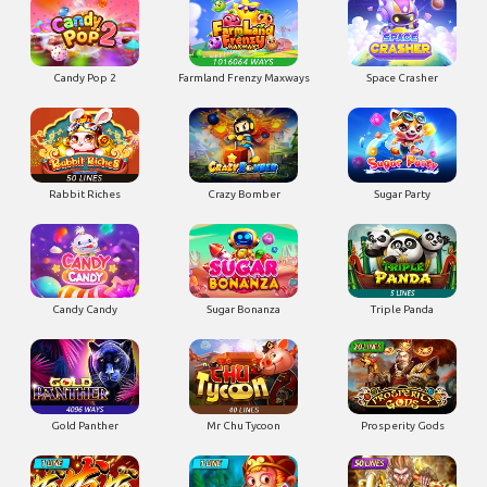
Candy Pop 2
Farmland Frenzy Maxways
Space Crasher
Rabbit Riches
Crazy Bomber
Sugar Party
Candy Candy
Sugar Bonanza
Triple Panda
Gold Panther
Mr Chu Tycoon
Prosperity Gods