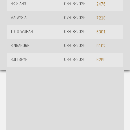
HK SIANG
08-08-2026
2476
MALAYSIA
07-08-2026
7218
TOTO WUHAN
08-08-2026
6301
SINGAPORE
08-08-2026
5102
BULLSEYE
08-08-2026
6299