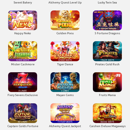
Sweet Bakery
Alchemy Quest Level Up
Lucky Twin Sea
Happy Neko
Golden Pixiu
5 Fortune Dragons
Mister Cashmore
Tiger Dance
Pirates Gold Rush
Fiery Sevens Exclusive
Mayan Gems
Fruits Mania
Captain Golds Fortune
Alchemy Quest Jackpot
Caishen Deluxe Megaways