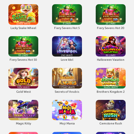
Lucky Snake Wheel
Fiery Sevens Hot 5
Fiery Sevens Hot 20
Fiery Sevens Hot 50
Love Idol
Halloween Vacation
Gold West
Secrets of Anubis
Brothers Kingdom 2
Magic Kitty
Moji Mania
Gemstone Rush