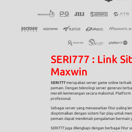
SERI777 : Link S
Maxwin
SERI777
merupakan server game online terbaik 
pemain. Dengan teknologi server generasi terb
meraih kemenangan secara maksimal. Platform i
profesional.
Sebagai server yang menawarkan fitur paling l
dioptimalkan dengan sistem fair play untuk m
pemain dapat menikmati pengalaman bermain yan