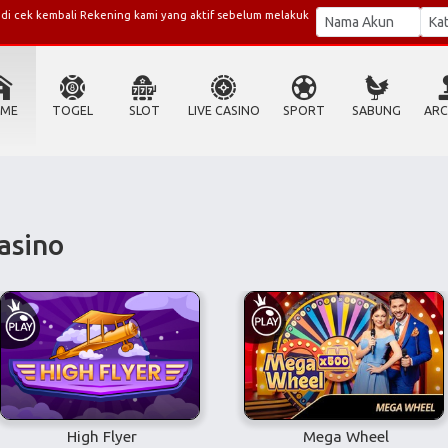
ek kembali Rekening kami yang aktif sebelum melakukan deposit
Selama
ME
TOGEL
SLOT
LIVE CASINO
SPORT
SABUNG
ARC
asino
High Flyer
Mega Wheel